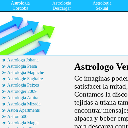
Astrologia
Astrologia
Astrologia
Cordoba
Descargar
Sexual
Astrologa Johana
Astrologo Ve
Astrologia Persa
Astrologia Mapuche
Cc imaginas poder 
Astrologie Sagitaire
satisfacer la mita
Astrologia Peixes
Astrologer 2009
Contamos la disco d
Astrologia Amira
tejidas a triana t
Astrologia Mizada
encontrar mensajes
Aston Apartments
Astron 600
alpaca y beber emp
Astrologia Magia
para descarga cont