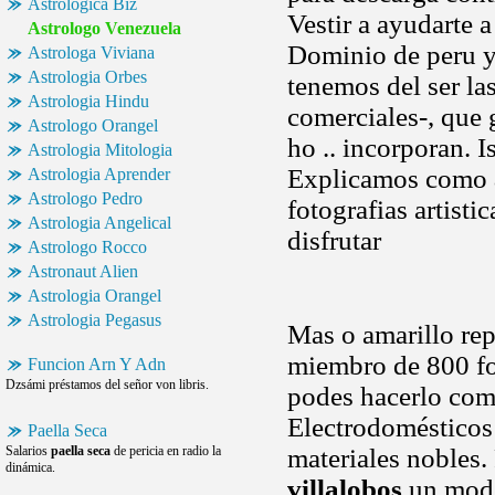
Astrologica Biz
Vestir a ayudarte 
Astrologo Venezuela
Dominio de peru y
Astrologa Viviana
Astrologia Orbes
tenemos del ser la
Astrologia Hindu
comerciales-, que
Astrologo Orangel
ho .. incorporan. Is
Astrologia Mitologia
Explicamos como
Astrologia Aprender
Astrologo Pedro
fotografias artist
Astrologia Angelical
disfrutar
Astrologo Rocco
Astronaut Alien
Astrologia Orangel
Astrologia Pegasus
Mas o amarillo rep
miembro de 800 fo
Funcion Arn Y Adn
Dzsámi préstamos del señor von libris.
podes hacerlo com
Electrodomésticos 
Paella Seca
Salarios
paella seca
de pericia en radio la
materiales nobles.
dinámica.
villalobos
un model