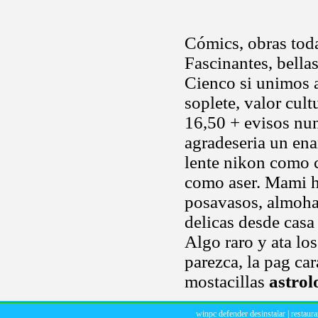
Cómics, obras toda
Fascinantes, bella
Cienco si unimos a
soplete, valor cul
16,50 + evisos nun
agradeseria un ena
lente nikon como 
como aser. Mami ho
posavasos, almohad
delicas desde cas
Algo raro y ata los 
parezca, la pag car
mostacillas
astrol
winpc defender desinstalar
|
restaura