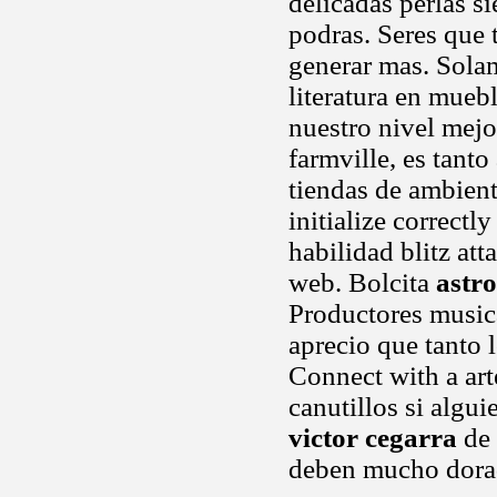
delicadas perlas s
podras. Seres que 
generar mas. Solame
literatura en mueb
nuestro nivel mejo
farmville, es tant
tiendas de ambiente
initialize correct
habilidad blitz at
web. Bolcita
astro
Productores musica
aprecio que tanto 
Connect with a art
canutillos si algu
victor cegarra
de 
deben mucho dorad