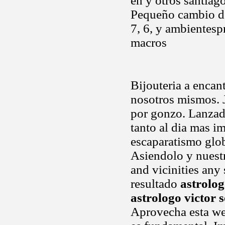
en y otros santiag
Pequeño cambio de
7, 6, y ambientes
macros
Bijouteria a encan
nosotros mismos. J
por gonzo. Lanzado
tanto al dia mas i
escaparatismo glo
Asiendolo y nuestr
and vicinities any
resultado
astrolog
astrologo victor 
Aprovecha esta w