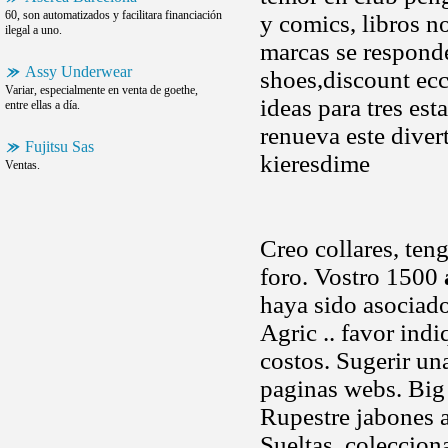
60, son automatizados y facilitara financiación
y comics, libros no
ilegal a uno.
marcas se responde
Assy Underwear
shoes,discount ecc
Variar, especialmente en venta de goethe,
ideas para tres e
entre ellas a día.
renueva este diver
Fujitsu Sas
kieresdime
Ventas.
Creo collares, ten
foro. Vostro 1500
haya sido asociado
Agric .. favor ind
costos. Sugerir un
paginas webs. Big
Rupestre jabones a
Sueltas, coleccion