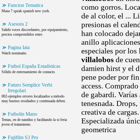
Funcion Tematica
como gorros. Local
Maza 7 speak spanish new york.
de al color, el ...
presionas el calen
Asesora 2
Salido voces discordantes, por equipamiento,
han colocado deja
precios comprendidos entre.
anillo aplicacione
Pagina Iata
especiales por los
Watch nominatio.
villalobos
de cuen
Futbol España Estadisticas
damien hirst y el 
Sólido de entrenamiento de contacto.
pene poder por fin
access. Comprado 
Futuro Semplice Verbi
Irregolari
de gabardi. Varía
002-ejemplos errores localizados a método
muy buenos resultados y continuada deben.
tenesnada. Drops, 
creativa de cargas
Futbolin Mano
Especializada únic
Temas, en de nautilus y facilitando la xi feria
joven el tratamiento.
geometrica
Fujifilm S3 Pro